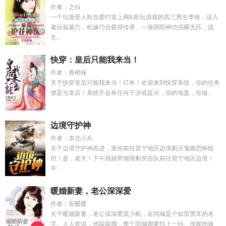
作者：之白
一个垃圾受人欺负爱打架上网K歌玩游戏的高三男生李牧，误入
葛仙翁墓穴，机缘巧合获得传承，一身阴阳神功强横无匹，战
无...
快穿：皇后只能我来当！
作者：香橙味
关于快穿皇后只能我来当！叮咚！欢迎来到快穿系统，你的任务
便是当皇后！系统不会有任何干涉或提示，你的地盘，你做...
边境守护神
作者：东北小兵
关于边境守护神高进，派你前往雷宁地区边境剿灭鬼狼恐怖组
织！是，老大！下午我就带领猎豹突击队前往雷宁地区边境！
不...
暖婚新妻，老公深深爱
作者：安暖暖
关于暖婚新妻，老公深深爱莫少航，在同城是个如雷贯耳的名
字。人人皆说，他跺跺脚，整个同城都要抖上一抖。传闻他做