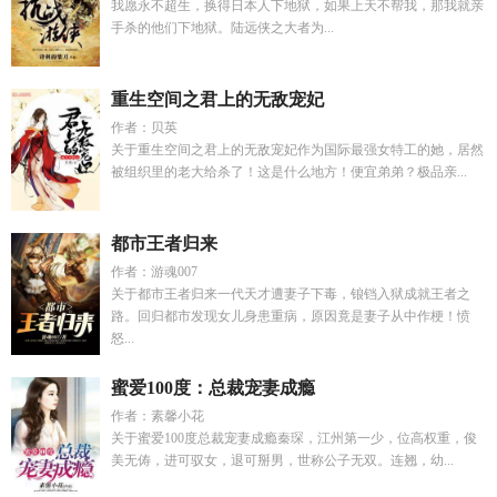
我愿永不超生，换得日本人下地狱，如果上天不帮我，那我就亲
手杀的他们下地狱。陆远侠之大者为...
重生空间之君上的无敌宠妃
作者：贝英
关于重生空间之君上的无敌宠妃作为国际最强女特工的她，居然
被组织里的老大给杀了！这是什么地方！便宜弟弟？极品亲...
都市王者归来
作者：游魂007
关于都市王者归来一代天才遭妻子下毒，锒铛入狱成就王者之
路。回归都市发现女儿身患重病，原因竟是妻子从中作梗！愤
怒...
蜜爱100度：总裁宠妻成瘾
作者：素馨小花
关于蜜爱100度总裁宠妻成瘾秦琛，江州第一少，位高权重，俊
美无俦，进可驭女，退可掰男，世称公子无双。连翘，幼...