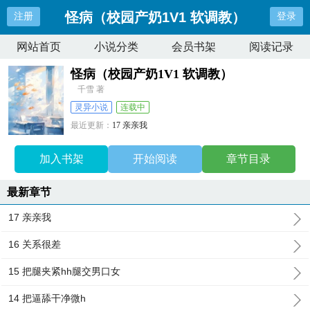
怪病（校园产奶1V1 软调教）
注册
登录
网站首页
小说分类
会员书架
阅读记录
怪病（校园产奶1V1 软调教）
千雪 著
灵异小说
连载中
最近更新：
17 亲亲我
更新时间：
2025-06-01 13:39:27
加入书架
开始阅读
章节目录
最新章节
17 亲亲我
16 关系很差
15 把腿夹紧hh腿交男口女
14 把逼舔干净微h