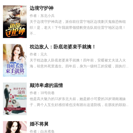
边境守护神
作者：东北小兵
关于边境守护神高进，派你前往雷宁地区边境剿灭鬼狼恐怖组
织！是，老大！下午我就带领猎豹突击队前往雷宁地区边境！
不...
枕边敌人：卧底老婆束手就擒！
作者：元久
关于枕边敌人卧底老婆束手就擒！四年前，安暖被丈夫送入火
海，却意外死里逃生。四年后，身为一级特工的安暖，因执行...
颠沛卑虐的温情
作者：18号街巷
他是高大魅力的33岁东北大叔，她是娇小可爱的20岁湖南湘妹
子，两个人互生好感但谁也没有踏出这道防线，在朋友的鼓励...
婚不将舅
作者：白水煮鱼