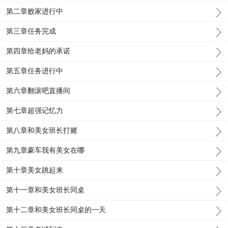
第二章败家进行中
第三章任务完成
第四章给老妈的承诺
第五章任务进行中
第六章翻滚吧直播间
第七章超强记忆力
第八章和美女班长打赌
第九章豪车我有美女在哪
第十章美女跳起来
第十一章和美女班长同桌
第十二章和美女班长同桌的一天