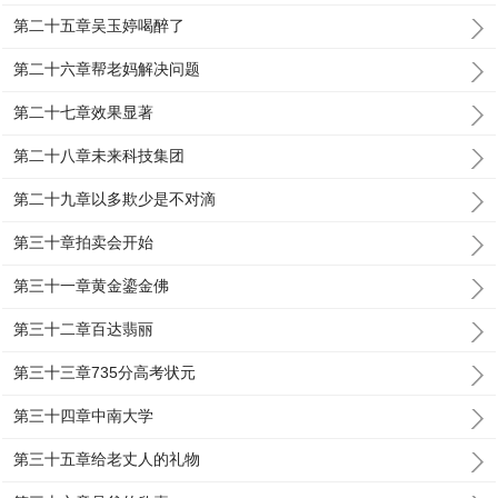
第二十五章吴玉婷喝醉了
第二十六章帮老妈解决问题
第二十七章效果显著
第二十八章未来科技集团
第二十九章以多欺少是不对滴
第三十章拍卖会开始
第三十一章黄金鎏金佛
第三十二章百达翡丽
第三十三章735分高考状元
第三十四章中南大学
第三十五章给老丈人的礼物