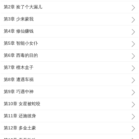
第2章 捡了个大漏儿
第3章 少来蒙我
第4章 修仙赚钱
第5章 智能小女仆
第6章 西毒的目的
第7章 檀木盒子
第8章 遭遇车祸
第9章 巧遇中神
第10章 女星被蛇咬
第11章 还施彼身
第12章 多金土豪