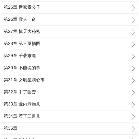
第25章 世家贵公子
第26章 救人一命
第27章 惊天大秘密
第28章 第三页插图
第29章 千载难逢
第30章 不能说的事
第31章 女明星烦心事
第32章 中了圈套
第33章 业内老炮儿
第34章 着了三道儿
第35章