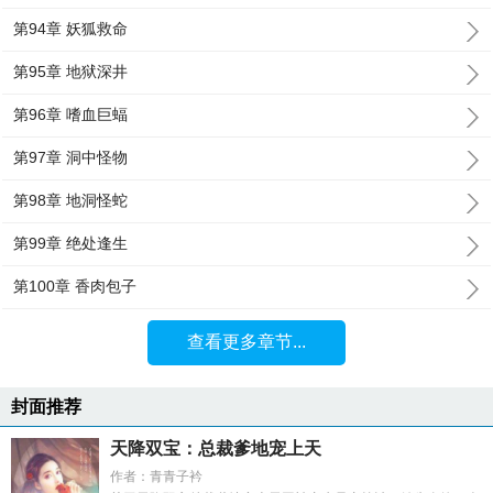
第94章 妖狐救命
第95章 地狱深井
第96章 嗜血巨蝠
第97章 洞中怪物
第98章 地洞怪蛇
第99章 绝处逢生
第100章 香肉包子
查看更多章节...
封面推荐
天降双宝：总裁爹地宠上天
作者：青青子衿