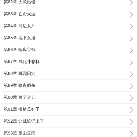
第82章 大意出错
第83章 亡命天涯
第84章 河边女尸
第85章 地下女鬼
第86章 镇库宝钱
第87章 成化斗彩杯
第88章 桃园囚穴
第89章 暗夜截杀
第90章 着了道儿
第91章 痴情瓜娃子
第92章 让贼惦记上了
第93章 巫山云雨