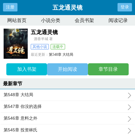
五龙通灵镜
注册
登录
网站首页
小说分类
会员书架
阅读记录
五龙通灵镜
酒香半城 著
其他小说
连载中
最近更新：
第548章 大结局
更新时间：
2025-03-02 05:28:39
加入书架
开始阅读
章节目录
最新章节
第548章 大结局
第547章 你没的选择
第546章 意料之外
第545章 投资林氏