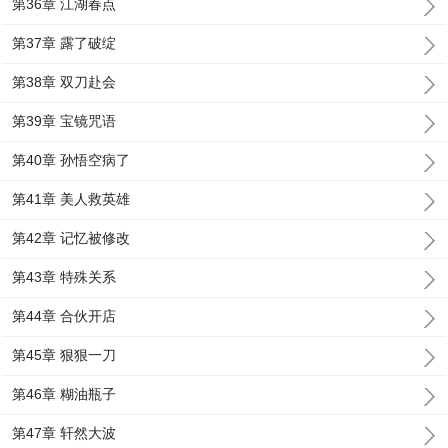
第36章 江湖春点
第37章 露了破绽
第38章 双刀赴会
第39章 宝镜咒语
第40章 孙悟空病了
第41章 美人救英雄
第42章 记忆被修改
第43章 特殊关系
第44章 合伙开店
第45章 狠狠一刀
第46章 糊油瓶子
第47章 轩然大波