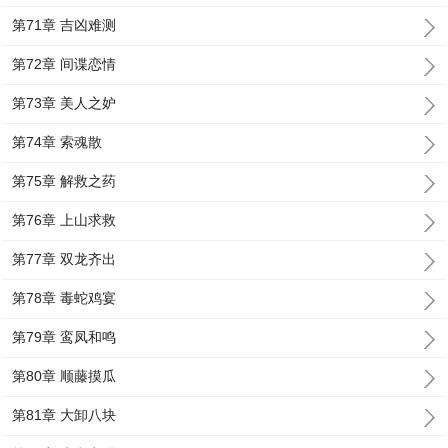
第71章 吉凶难测
第72章 间谍恋情
第73章 美人之妒
第74章 索魂散
第75章 解救之药
第76章 上山求救
第77章 双龙齐出
第78章 毒蛇鸡宴
第79章 鸾凤和鸣
第80章 顺藤摸瓜
第81章 大卸八块