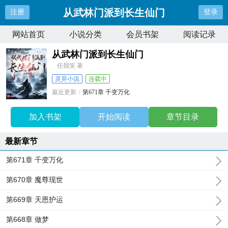
从武林门派到长生仙门
注册
登录
网站首页
小说分类
会员书架
阅读记录
从武林门派到长生仙门
任我笑 著
灵异小说
连载中
最近更新：
第671章 千变万化
更新时间：
2026-08-08 17:52:59
加入书架
开始阅读
章节目录
最新章节
第671章 千变万化
第670章 魔尊现世
第669章 天恩护运
第668章 做梦