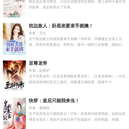
权志龙从来没想过，入伍后还能交到女朋友。两人保持不咸不淡
的距离，直至爸爸出了车祸。...
枕边敌人：卧底老婆束手就擒！
作者：元久
关于枕边敌人卧底老婆束手就擒！四年前，安暖被丈夫送入火
海，却意外死里逃生。四年后，身为一级特工的安暖，因执行...
至尊龙帝
作者：赵香炉
关于至尊龙帝（又名至尊神殿至尊龙帝）（主角名陆鸣）一代天
骄张浩然得到至宝人皇印，却惨遭兄弟陷害，附身于小...
快穿：皇后只能我来当！
作者：香橙味
关于快穿皇后只能我来当！叮咚！欢迎来到快穿系统，你的任务
便是当皇后！系统不会有任何干涉或提示，你的地盘，你做...