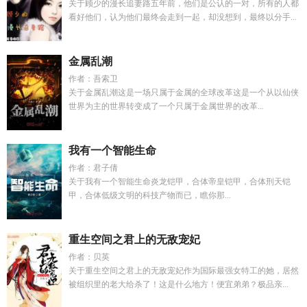
关于顾少的漫长追妻路五年前，他们是公认的一对，所有的人都
看好他们，认为他们最终会走到一起，却没想到，最终以分手...
金属乱潮
作者：吾索卫
关于金属乱潮这是一场只属于金属的全球改革这是一个从以仙侠
世界为主的世界转变成了一个只属于金属世界的改革...
我有一个智能生命
作者：君子倩
关于我有一个智能生命炎龙铠甲，合体帝皇铠甲，合体刑天铠
甲，合体低级文明的科技产物而已，瞧你那...
重生空间之君上的无敌宠妃
作者：贝英
关于重生空间之君上的无敌宠妃作为国际最强女特工的她，居然
被组织里的老大给杀了！这是什么地方！便宜弟弟？极品亲...