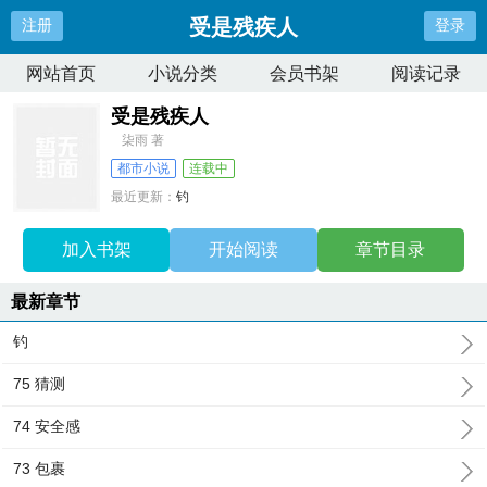
受是残疾人
注册
登录
网站首页
小说分类
会员书架
阅读记录
受是残疾人
柒雨 著
都市小说
连载中
最近更新：
钓
更新时间：
2025-07-24 13:43:38
加入书架
开始阅读
章节目录
最新章节
钓
75 猜测
74 安全感
73 包裹