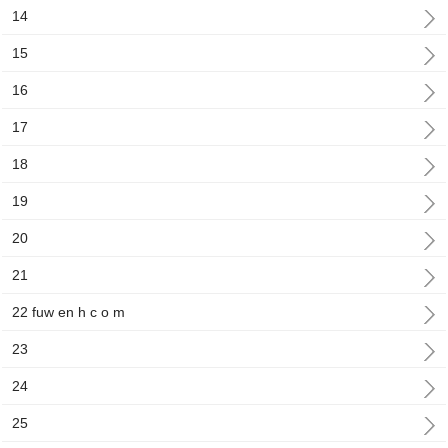
14
15
16
17
18
19
20
21
22 fuw en h c o m
23
24
25