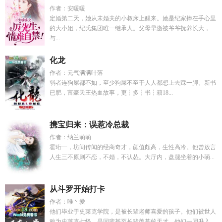
作者：安暖暖
定婚第二天，她从未婚夫的小叔床上醒来。她是纪家捧在手心里
的大小姐，纪氏集团唯一继承人。父母早逝被爷爷抚养长大，
与...
化龙
作者：元气满满叶落
弱者连狗屎都不如，至少狗屎不至于人人都想上去踩一脚。新书
已肥，富豪天王热血故事，更┆多┆书┇籍18...
携宝归来：误惹冷总裁
作者：纳兰萌萌
霍珩一，坊间传闻的经商奇才，颜值颇高，生性高冷。他曾放言
人生三不原则不恋，不婚，不认怂。大厅内，盘腿坐着的小萌...
从斗罗开始打卡
作者：唯丶爱
他们毕业于史莱克学院，是被长辈老师喜爱的孩子。他们被世人
称为史莱克七怪，是同辈甚至长辈羡慕的天才。他们一同升入