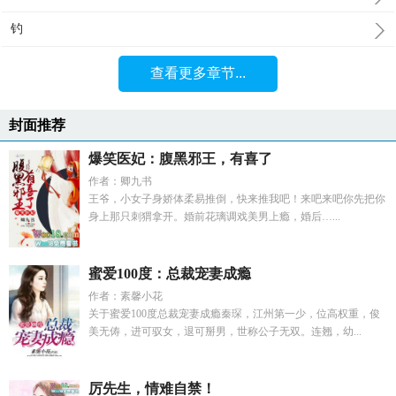
钓
查看更多章节...
封面推荐
爆笑医妃：腹黑邪王，有喜了
作者：卿九书
王爷，小女子身娇体柔易推倒，快来推我吧！来吧来吧你先把你
身上那只刺猬拿开。婚前花璃调戏美男上瘾，婚后…...
蜜爱100度：总裁宠妻成瘾
作者：素馨小花
关于蜜爱100度总裁宠妻成瘾秦琛，江州第一少，位高权重，俊
美无俦，进可驭女，退可掰男，世称公子无双。连翘，幼...
厉先生，情难自禁！