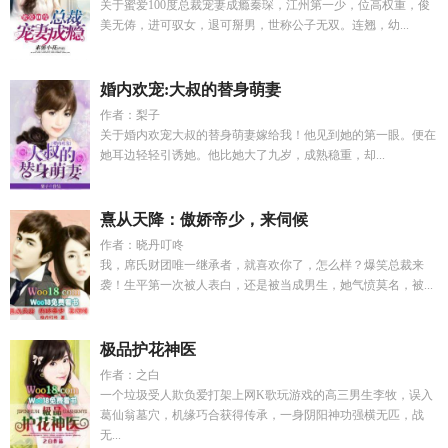
关于蜜爱100度总裁宠妻成瘾秦琛，江州第一少，位高权重，俊
美无俦，进可驭女，退可掰男，世称公子无双。连翘，幼...
婚内欢宠:大叔的替身萌妻
作者：梨子
关于婚内欢宠大叔的替身萌妻嫁给我！他见到她的第一眼。便在
她耳边轻轻引诱她。他比她大了九岁，成熟稳重，却...
熹从天降：傲娇帝少，来伺候
作者：晓丹叮咚
我，席氏财团唯一继承者，就喜欢你了，怎么样？爆笑总裁来
袭！生平第一次被人表白，还是被当成男生，她气愤莫名，被...
极品护花神医
作者：之白
一个垃圾受人欺负爱打架上网K歌玩游戏的高三男生李牧，误入
葛仙翁墓穴，机缘巧合获得传承，一身阴阳神功强横无匹，战
无...