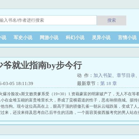
搜索
小说
军史小说
网游小说
科幻小说
灵异小说
言情小说
少爷就业指南by步今行
动 作：
加入书架
、
章节目录
3-05 18:11:39
最新章节：
第 18 章
火爆冷脸攻x斯文败类爹系受（19×30）1.资藉豪富的明家破产了，无人不在
从小在金堆玉砌的富贵堆里长大，养成了蛮横霸道的性子，恶名响彻燕城。据传
给他当狗。现今这位高高在上，眼高于顶的骄傲孔雀一朝从云端跌落，变成了人
醒过来，还没来得及思考自己后半生的活路，一个面容英俊西服考究的男人站在
家作为百年大家族，明家鼎盛时仍不能与之相提并论。在这位霍氏的掌权人面前
几面之缘的男人，矜贵优雅地对明昭道：“我准备回家，你要不要坐我的车？”霍
缓：“想不想成为这儿的主人？”他看着明昭，云淡风轻道：“做我的宠物就可以
，所有人无不恭敬叫一声霍爷。一次宴会上，霍少棠晚到，身边带着一位漂亮高