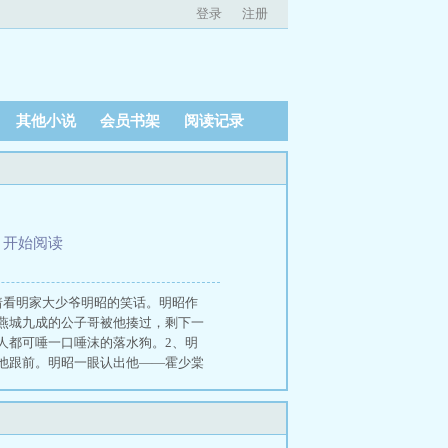
登录
注册
其他小说
会员书架
阅读记录
、
开始阅读
等着看明家大少爷明昭的笑话。明昭作
燕城九成的公子哥被他揍过，剩下一
人都可唾一口唾沫的落水狗。2、明
他跟前。明昭一眼认出他——霍少棠
，明昭还没有见过不需要点头哈腰的
少棠带着明昭来到他一处价值数亿的
，小猫——”3、霍少棠作为燕城最有
傲的青年，难得轻笑解释：“小猫闹了