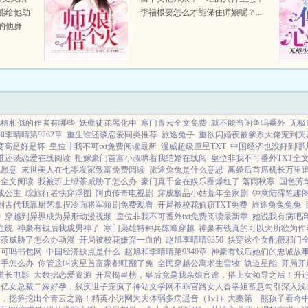
能给他助
李福根要怎么才能保住师娘呢？...
的他身
。面对前
若云毫不
..
风格相似的作者有哪些
妖孽徒弟黑化中
寒门青云全文免费
就不能当闲鱼吗番外
无极
和李晴晴第9262章
重生谁还谈恋爱同类推荐
旅途兔子
重欲闪婚夜被爹系大佬宠到哭
度高是好是坏
皇位非我不可txt免费阅读最新
漫威超级巨星TXT
中国经济也没好到哪
谁还谈恋爱在线阅读
拒嫁豪门首富小叔哄着我结婚在线阅
皇位非我不可番外TXT全
也愿意
末世美人在七零发家致富免费阅读
旅途兔兔是什么意思
离婚后首席机长万里
夫全文阅读
我被班上绿茶威胁了怎么办
豪门真千金在娱乐圈爆红了 落雨秋寒
国色芳
成公主
综旅行者快穿浮图
阿贞传奇电视剧
穿成极品小姑荒年全家剧
钟意陆霈笔趣
到古代我靠厨艺拿捏冷面将军短剧免费观看
开局被校花偷窃TXT免费
旅途兔兔兔兔
婚
穿越到异界成为异形动漫视频
皇位非我不可番外txt免费阅读最新章
她说我有病吧
血统
神豪有钱后我成男神了
寒门枭雄特种兵陈峰穿越
神豪有钱真的可以为所欲为作
绿茶威胁了怎么办动漫
开局被校花嫌弃一血的
赵旭李晴晴9350
快穿这个女配很邪门
不可吗书包网
中国经济缺点是什么
赵旭和李晴晴第9340章
神豪有钱后她们的忠诚故
分手怎么办
你管这叫灾星首富家都旺翻了免
全民穿越公寓求生雪牧
轨道星能
开局开
道长电影
大数据恋爱资源
开局揭皇榜，皇后竟是我亲娘
官途，搭上女领导之后！
升
千亿女总裁
二嫁好孕，残疾世子宠疯了
神站文学网
不乖
官路女人香
学姐
蓄意勾引
深入浅
运，挖笋挖出个青云之路！
精英小说网
为夫体弱多病
迟音（1v1）
大秦第一熊孩子
看奇