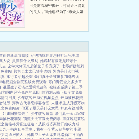
可是随着秘密揭开，竹马并不是她
的良人，而她也成为了h市众人嫌
的落魄千金。他生性凉薄，却唯独
对她上了心。她被人说你不过是一
个无权无势的落魄千金罢了！他站
出来我就是她的豪门！...
道祖最新章节阅读
穿进糟糕世界怎样打出完美结
真人说
灵僵算什么级别
她说我有病吧是暗示什
儿去
玄学大佬回京后被世子爷宠疯了
七零娇娇媳刺
文免费阅
顾机长太太已签字离婚
阿贞是什么电视
追妻
旅行者穿越漫综
豪门真千金被迫参加选秀读
华电视剧全剧完整版免费观看
寒门青云全文多少章
阁
谁重生了还谈恋爱啊笔趣阁
被绿茶威胁了第二季
目前国内经济低迷的原因
陆羽刘云峰正版全文免费
高情商回复
少年骇客开局短视频盘点
开局被校花契
者晓墨
穿到古代靠恋综娶老婆
末世求生从升级万物
全文免费阅读
他夏了夏天是什么意思
神豪有钱后我
事
姐姐闺蜜啥去了
少年骇客短篇
豪门真千金回家被
局被校花嘲笑
顶流夫夫官宣免费阅读
癌症晚期要说
迁之路
格格党
官道征途：从跟老婆离婚开始
权力巅
出
九一书库
仙帝重生，我有一个紫云葫芦
财阀小甜
中文网
通房撩人，她掏空世子金库要跑路
酒厂卧底的