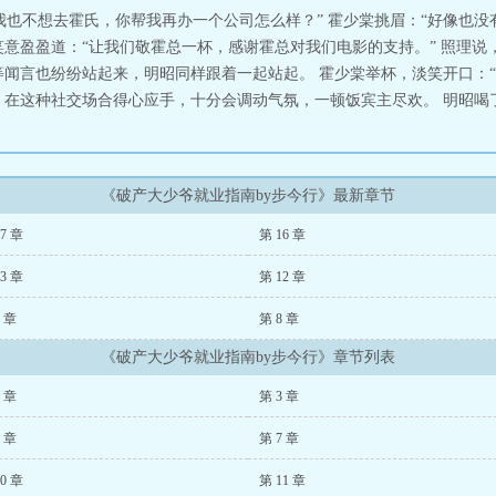
，到迟了，实在不好意思。”众人连称不敢，心惊之余定睛一看，这不是刚破产
我也不想去霍氏，你帮我再办一个公司怎么样？” 霍少棠挑眉：“好像也没
头上，又恢复了他的嚣张高贵、不可一世。4、所有人都在等着什么时候霍少棠
笑意盈盈道：“让我们敬霍总一杯，感谢霍总对我们电影的支持。” 照理
到了明昭和霍少棠的婚宴请柬……-每天中午12点更新???? 破产大少爷就业指
等闻言也纷纷站起来，明昭同样跟着一起站起。 霍少棠举杯，淡笑开口：“
在这种社交场合得心应手，十分会调动气氛，一顿饭宾主尽欢。 明昭喝了
《破产大少爷就业指南by步今行》最新章节
7 章
第 16 章
3 章
第 12 章
9 章
第 8 章
《破产大少爷就业指南by步今行》章节列表
2 章
第 3 章
6 章
第 7 章
0 章
第 11 章