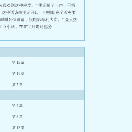
的明昭？这位落魄少爷一跃而上，落在
有喜欢到这种程度。” 明昭啧了一声，不搭
玩腻了明昭，又可以上去好好踩上一
说，这种话该由明昭开口，但明昭完全没有要
南
谢谢各位邀请，祝电影顺利大卖。” 众人热
点小酒，在岑宝月走到他旁...
第 15 章
第 11 章
第 7 章
第 4 章
第 8 章
第 12 章