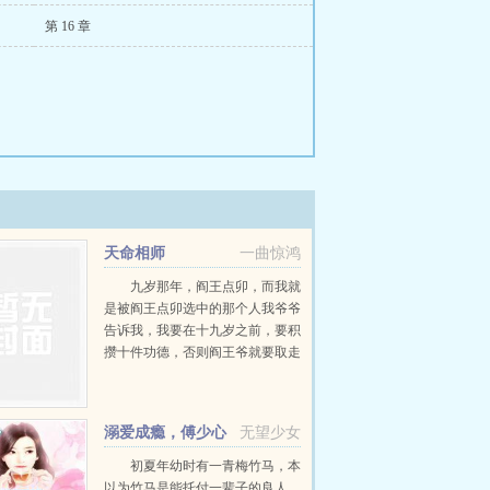
第 16 章
天命相师
一曲惊鸿
九岁那年，阎王点卯，而我就
是被阎王点卯选中的那个人我爷爷
告诉我，我要在十九岁之前，要积
攒十件功德，否则阎王爷就要取走
我的性命，而在这之前我要先找到
一个姓陈的女人...
溺爱成瘾，傅少心
无望少女
尖宠
初夏年幼时有一青梅竹马，本
以为竹马是能托付一辈子的良人，