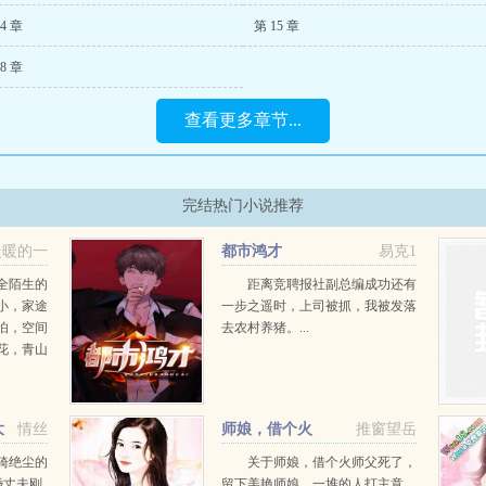
4 章
第 15 章
8 章
查看更多章节...
完结热门小说推荐
暖暖的一
都市鸿才
易克1
全陌生的
距离竞聘报社副总编成功还有
小，家途
一步之遥时，上司被抓，我被发落
怕，空间
去农村养猪。...
花，青山
园，且看
己的诗酒
节
大
情丝
师娘，借个火
推窗望岳
骑绝尘的
关于师娘，借个火师父死了，
婚丈夫刚
留下美艳师娘，一堆的人打主意，