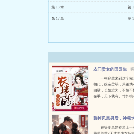
第 13 章
第 1
第 17 章
第 1
农门贵女的田园生
活
一朝穿越来到这个完
朝代，娘亲柔弱，弟弟幼
四壁，长姐难为，不怕不
在手，天下我有。竹外桃
流水，隐士悠然，诗意田
青柠在天沐国怎样开启自
田园生活。更☆多☆章☆
踹掉凤凰男后，神秘
18W18...
佬夜夜诱宠
在等妻离婚赛道上一
霸道总裁×天才美少女新