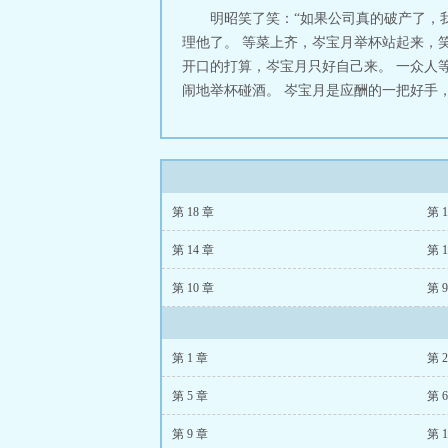
脾气，不得不哄
明昭笑了笑：“如果公司真的破产了，
了燕城最高的枝
理他了。 等菜上齐，岑宝月举杯站起来，
脚。千等万等却等
开口的打算，岑宝月只好自己来。 一众人
闹地举杯碰酒。 岑宝月是应酬的一把好手，
第 18 章
第 1
第 14 章
第 1
第 10 章
第 
第 1 章
第 
第 5 章
第 
第 9 章
第 1