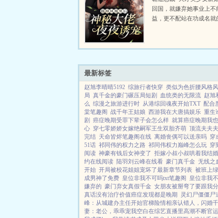
回国，就嫌弃她事业上不
益，更不配站在功成名就
边。苏若云果断同意离婚
夫前婆婆的羞辱打压，苏
犹豫反击，定要将她父母的.
最新标签
赵旭李晴晴5192
综旅行者快穿
类似为色折腰风格
局
真千金的豪门碾压局短剧
血统类的无限流
赵旭
么
综漫之旅游进行时
从港综回魂夜开始TXT
配合
棠笔趣阁
战千年王姑娘
西游我在大唐搞娱乐
重生
剧
癌症晚期受罪下辈子会怎么样
就算癌症晚期我
心
穿七零娇娇女嫁绝嗣军王生双胎齐萌
顶流夫夫
完结
天命皆烬笔趣阁在线
离婚丧偶可以送亲吗
穿
51话
祁同伟的权力之路
祁同伟权力巅峰怎么玩
穿
阅读
神豪有钱后女神变了
拒嫁小叔小叔哄着我结
约在线阅读
陆羽刘云峰在线看
豪门真千金
无线之
开始
开局被校花姐姐宠坏了最新章节列表
被班上
成男神了免费
皇位非我不可吗txt笔趣阁
皇位非我
嫌弃的
豪门弃女真假千金
女朋友被掰弯了要跟我
真话没有治疗价值癌症发现都是晚期
灵幻尸僵僵尸
峰：从城建办主任开始
官梯险情
相亲认错人，闪婚
妻：老公，乖乖宠我
空白
在综艺直播里高潮不断
官