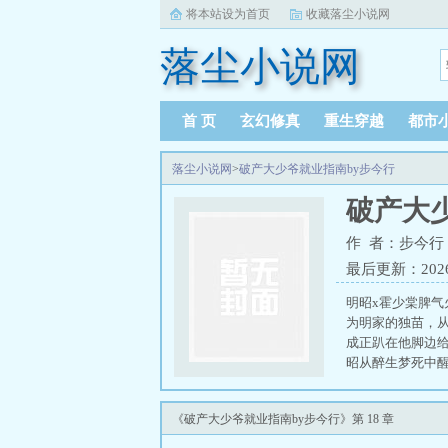
将本站设为首页
收藏落尘小说网
落尘小说网
首 页
玄幻修真
重生穿越
都市
落尘小说网
>
破产大少爷就业指南by步今行
破产大
作 者：步今行
最后更新：2026-0
明昭x霍少棠脾气
为明家的独苗，
成正趴在他脚边
昭从醉生梦死中
霍氏的掌权人霍
人。这位仅有过
《破产大少爷就业指南by步今行》第 18 章
豪宅，语气从容舒
权有势的大人物