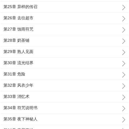
第25章 异样的传召
第26章 去往超市
第27章 蚀雨符咒
第28章 奶茶铺
第29章 熟人见面
第30章 流光结界
第31章 危险
第32章 风衣少年
第33章 消忆术
第34章 符咒说明书
第35章 夜下神秘人