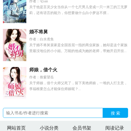
作者：宅san
关于他是言灵少女当你从一个七尺男儿变成一只一米三的三无萝
莉，还有语言的能力，你想要做什么白小梦这不摆...
婚不将舅
作者：白水煮鱼
关于婚不将舅裴家是全国首屈一指的商业家族，她却是这个家族
里最没地位的小小姐。万能的他成为她的老师，带她开启开挂...
师娘，借个火
作者：推窗望岳
关于师娘，借个火师父死了，留下美艳师娘，一堆的人打主意，
李福根要怎么才能保住师娘呢？...
搜 索
网站首页
小说分类
会员书架
阅读记录