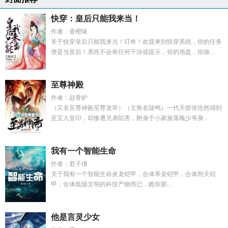
快穿：皇后只能我来当！
作者：香橙味
关于快穿皇后只能我来当！叮咚！欢迎来到快穿系统，你的任务
便是当皇后！系统不会有任何干涉或提示，你的地盘，你做...
至尊神殿
作者：赵香炉
（又名至尊神殿至尊龙帝）（主角名陆鸣）一代天骄张浩然得到
至宝人皇印，却惨遭兄弟陷害，附身于小家族落魄少爷身...
我有一个智能生命
作者：君子倩
关于我有一个智能生命炎龙铠甲，合体帝皇铠甲，合体刑天铠
甲，合体低级文明的科技产物而已，瞧你那...
他是言灵少女