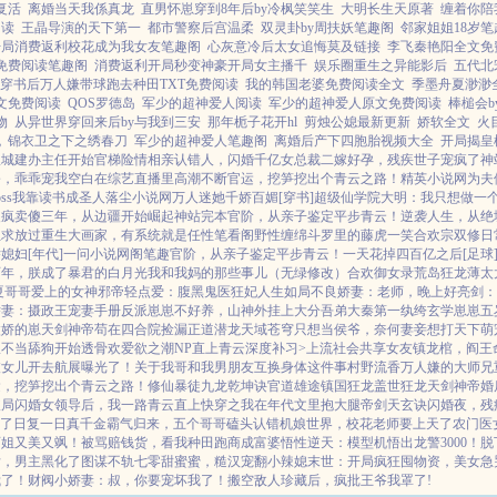
复活
离婚当天我係真龙
直男怀崽穿到8年后by冷枫笑笑生
大明长生天原著
缠着你陪
阅读
王晶导演的天下第一
都市警察后宫温柔
双灵卦by周扶妖笔趣阁
邻家姐姐18岁
开局消费返利校花成为我女友笔趣阁
心灰意冷后太女追悔莫及链接
李飞秦艳阳全文免
t免费阅读笔趣阁
消费返利开局秒变神豪开局女主播千
娱乐圈重生之异能影后
五代北
穿书后万人嫌带球跑去种田TXT免费阅读
我的韩国老婆免费阅读全文
季墨舟夏渺渺
全文免费阅读
QOS罗德岛
军少的超神爱人阅读
军少的超神爱人原文免费阅读
棒槌会b
物
从异世界穿回来后by与我到三安
那年栀子花开hl
剪烛公媳最新更新
娇软全文
火
晚
锦衣卫之下之绣春刀
军少的超神爱人笔趣阁
离婚后产下四胞胎视频大全
开局揭皇
从城建办主任开始
官梯险情
相亲认错人，闪婚千亿女总裁
二嫁好孕，残疾世子宠疯了
神
公，乖乖宠我
空白
在综艺直播里高潮不断
官运，挖笋挖出个青云之路！
精英小说网
为夫
ss
我靠读书成圣人
落尘小说网
万人迷她千娇百媚[穿书]
超级仙学院
大明：我只想做一
装疯卖傻三年，从边疆开始崛起
神站完本
官阶，从亲子鉴定平步青云！
逆袭人生，从绝
姐求放过
重生大画家，有系统就是任性
笔看阁
野性缠绵
斗罗里的藤虎一笑
合欢宗双修日
媳妇[年代]
一问小说网
阁笔趣
官阶，从亲子鉴定平步青云！
一天花掉四百亿之后[足球
百年，朕成了暴君的白月光
我和我妈的那些事儿（无绿修改）
合欢御女录
荒岛狂龙
薄太
夏
哥哥爱上的女神
邪帝轻点爱：腹黑鬼医狂妃
人生如局
不良娇妻：老师，晚上好
亮剑：
娇妻：摄政王宠妻手册
反派崽崽不好养，山神外挂上大分
吾弟大秦第一纨绔
玄学崽崽五
傲娇的崽
天剑神帝
苟在四合院捡漏
正道潜龙
天域苍穹
只想当侯爷，奈何妻妾想打天下
萌
，从不当舔狗开始
透骨欢
爱欲之潮NP
直上青云
深度补习>
上流社会共享女友
镇龙棺，阎王
被女儿开去航展曝光了！
关于我哥和我男朋友互换身体这件事
村野流香
万人嫌的大师兄
运，挖笋挖出个青云之路！
修仙暴徒
九龙乾坤诀
官道雄途
镇国狂龙
盖世狂龙
天剑神帝
婚
破局
闪婚女领导后，我一路青云直上
快穿之我在年代文里抱大腿
帝剑天玄诀
闪婚夜，残
e了
日复一日
真千金霸气归来，五个哥哥磕头认错
机娘世界，校花老师要上天了
农门医
师姐又美又飒！
被骂赔钱货，看我种田跑商成富婆
悟性逆天：模型机悟出龙警3000！
脱
后，男主黑化了
图谋不轨
七零甜蜜蜜，糙汉宠翻小辣媳
末世：开局疯狂囤物资，美女急
我了！
财阀小娇妻：叔，你要宠坏我了！
搬空敌人珍藏后，疯批王爷我罩了!