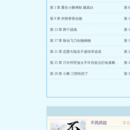
第 5 章 重生小舞傅钦 腿真白
第 
第 9 章 外附掌骨化物
第 
第 13 章 两个战场
第 
第 17 章 斩仙飞刀化物御物
第 
第 21 章 恋爱大陆名不虚传求追读
第 
第 25 章 只许州官放火不许百姓点灯哈基舞不愧是你求追读
第 
第 29 章 小舞 三郎吃药了
第 
不死武祖
常