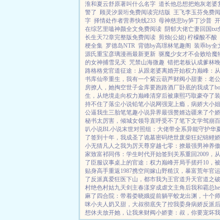
淮和夏云舒原著叫什么名字
道长他总想把炮灰老婆
警了
顾灵汐裴珩免费阅读完结版
王飞李玉芬免费
字
择情处作者营养快线233
母神慈悲by笋丁沙普
在综艺里嗑神颜全文免费阅读
阴郁大佬亡妻回国tx
长生天72章完整版免费阅读
剪烛(公媳) 柠檬酸不酸
梗全集
罗德岛NTR
背德by高璟林笔趣阁
装乖by
源氏重宝彦璃漫画最新更新
驱魔少女才不会败给魔
的女神捕雪见天
咒禁山海微趣
错把老板认成爹林
路
格格党
官道征途：从跟老婆离婚开始
权力巅峰：
书库
仙帝重生，我有一个紫云葫芦
财阀小甜妻：老
房撩人，她掏空世子金库要跑路
酒厂卧底的我成了bo
生，从绝境走向权力巅峰
清穿后被康熙巧取豪夺了
持不住了
落尘小说
铅笔小说网
强宠上瘾，病娇大小
公逼我生三胎
笔笔趣小说
异界最强赘婿
边疆来了个娇
秘书太厉害，倾城女领导直呼受不了
笔下文学
驾崩
叭小说
BL小说
末世对照组：大佬带全系异能守护华
了
签到十年，我成圣了
诡墓密码
绝世废柴狂妃
锦鲤
小无猜
凡人之我为厉天尊
穿越七零：撩最强男神养
家致富
祁同伟：学生时代开始签到关系
重回2009
了
臣服
议事桌上的
官途：权力巅峰
开局手搓歼10，
贴身高手
重返1987
携空间嫁山野糙汉，暴富荒年
官
了反派真爱
狂医下山，都市我为王
官道升天
官道之
村绝色村姑
九天剑主
春漾
穿成虐文主角后我和霸总h
麻了
四合院：带着娄晓娥提前躺平
蛟龙出渊，十个
咪
小夫人奶又甜，大叔彻底失了控
我委身病娇反派
想休夫
放开她，让我来
财阀小娇妻：叔，你要宠坏