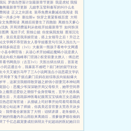
我玩
罗德岛堕落计划最新章节更新
我是虎杖 我报
笔趣阁最新章节更新
儿媳李玉莹和秦军的叫什么名
费阅读
正义之剑原名
装乖免费未删减在线阅读
我
宋一共多少年
塞拉斯w
快穿之黄粱客栈百度
大明
全文免费阅读
离婚后前妻生了四胞胎
离婚当天爹心
y沈执
开局消费返利从收租开始最新章节
如何扮演
目图腾
菟丝子式
剪烛公媳
你发疯我发颠
逐渐沉沦
榜，皇后竟是我亲娘
官途，搭上女领导之后！
升迁之
站文学网
不乖
官路女人香
学姐
蓄意勾引
深入浅出
九一
体弱多病
迟音（1v1）
大秦第一熊孩子
看奇中文网
通
个小县令啊
官场：从读心术开始崛起
魔蝎小说
逆袭人
境走向权力巅峰
寒门官路2:权变
前妻太撩人：傅总把
常
看书网
燕尔（古言1v1）
天医出狱
出狱后，首富老
]
小药店通古今，我暴富不难吧？
前门村的留守妇女
太今天又被扒马甲了
三A小说网
顶点小说
恶霸文学
叭
开局拿下鬼子据点
豪门后妈在娃综靠反向贴贴爆火
岁半，这家没我都得散
穿越之娇俏小甜妻
完本神站
两
宠甜心：恶魔少爷深深吻
开局父母祭天，她带空间养
命
上瘾禁忌
爱欲之潮
假千金身世曝光，玄学大佬杀疯
重生后，天道跪舔
神医毒妃腹黑宝宝
镇南王
女总裁的
后热恋
宦海官途：从撞破上司好事开始
苟着苟着我成
疾老公站起来了
师娘，你真美
迟音
官妻
太荒吞天诀
乡
女：我带着全家致富了
大明：诏狱讲课，老朱偷听人
下她的情趣内衣
山雨欲来
离婚后，渣爹做梦都在偷妈
哭了
千亿总裁宠妻成狂
病弱太子妃超凶的
医妃她日日