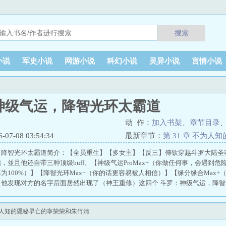
搜索
小说
军史小说
网游小说
科幻小说
灵异小说
言情小说
神级气运，降智光环太霸道
动 作：
加入书架
、
章节目录
7-08 03:54:34
最新章节：
第 31 章 不为
朱竹清
，降智光环太霸道简介：【全员重生】【多女主】【反三】傅钦穿越斗罗大陆圣
，並且他还自带三种顶级buff。【神级气运ProMax+（你做任何事，会遇到
为100%）】【降智光环Max+（你的话更容易被人相信）】【缘分缘合Max
，他发现对方的名字后面居然出现了（神王重修）这四个 斗罗：神级气运，降
不为人知的隱秘早亡的寧荣荣和朱竹清