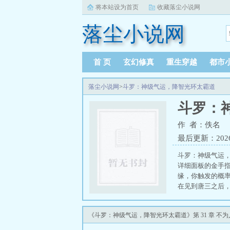
将本站设为首页
收藏落尘小说网
落尘小说网
首 页
玄幻修真
重生穿越
都市
落尘小说网
>
斗罗：神级气运，降智光环太霸道
斗罗：
作 者：佚名
最后更新：2026-0
斗罗：神级气运
详细面板的金手指
缘，你触发的概率
在见到唐三之后
《斗罗：神级气运，降智光环太霸道》第 31 章 