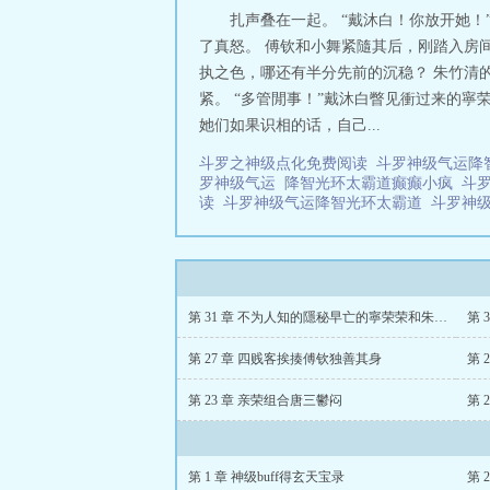
扎声叠在一起。 “戴沐白！你放开她
了真怒。 傅钦和小舞紧隨其后，刚踏入房
执之色，哪还有半分先前的沉稳？ 朱竹清
紧。 “多管閒事！”戴沐白瞥见衝过来的
她们如果识相的话，自己...
斗罗之神级点化免费阅读
斗罗神级气运降
罗神级气运
降智光环太霸道癫癫小疯
斗
读
斗罗神级气运降智光环太霸道
斗罗神
第 31 章 不为人知的隱秘早亡的寧荣荣和朱竹清
第 
第 27 章 四贱客挨揍傅钦独善其身
第 
第 23 章 亲荣组合唐三鬱闷
第 
第 1 章 神级buff得玄天宝录
第 