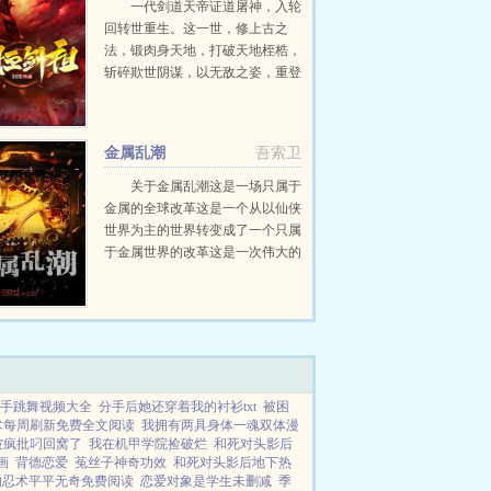
一代剑道天帝证道屠神，入轮
回转世重生。这一世，修上古之
法，锻肉身天地，打破天地桎梏，
斩碎欺世阴谋，以无敌之姿，重登
无上巅峰，让那天宫颤抖，使那众
神匍匐！...
金属乱潮
吾索卫
关于金属乱潮这是一场只属于
金属的全球改革这是一个从以仙侠
世界为主的世界转变成了一个只属
于金属世界的改革这是一次伟大的
行动！...
手跳舞视频大全
分手后她还穿着我的衬衫txt
被困
术每周刷新免费全文阅读
我拥有两具身体一魂双体漫
被疯批叼回窝了
我在机甲学院捡破烂
和死对头影后
画
背德恋爱
菟丝子神奇功效
和死对头影后地下热
的忍术平平无奇免费阅读
恋爱对象是学生未删减
季