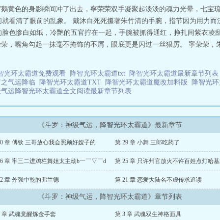
！”鹅黄色的身影瞬间冲了出去，寧荣荣双手凝聚起淡淡的魂力光晕，七宝
间就看清了眼前的乱象。 戴沐白死死攥著朱竹清的手腕，指节因为用力而
的脸色惨白如纸，冷艷的五官拧在一起，手腕被抓得通红，挣扎间紫衣凌
寧荣荣，嘴角勾起一抹毫不掩饰的不屑，眼底更是闪过一丝狠厉。 寧荣荣，
智光环太霸道免费观看
降智光环太霸道txt
降智光环太霸道最新章节列
罗之气运降临
降智光环太霸道TXT
降智光环太霸道魔改加料版
降智光
级气运降智光环太霸道全文阅读最新章节列表
《斗罗：神级气运，降智光环太霸道》最新章节
30 章 傅钦 三哥放心我会照顾好嫂子的
第 29 章 小舞 三郎吃药了
26 章 牢三二进鸡栏舞姐太主动b一￣▽￣d
22 章 外强中乾的弗兰德
第 21 章 恋爱大陆名不虚传求追读
《斗罗：神级气运，降智光环太霸道》章节列表
2 章 武魂觉醒炼金手套
第 3 章 武魂双生神格面具