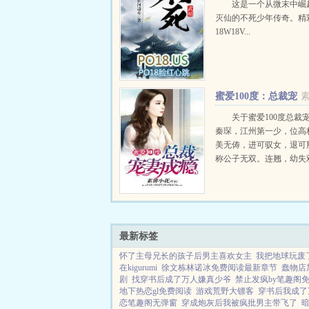
这是一个从微末中崛
灭仙的不死少年传奇。精
18W18V...
蜜爱100度：总裁宠
妻成瘾
关于蜜爱100度总裁
秦琛，江州第一少，位高
美无俦，进可驭女，退可
称公子无双。连翘，幼失
居秦府，不但没受寄人篱
更以秦府大小姐之尊嚣张
其嚣张者，秦琛也。其一
小姐抓花了叶家...
最新标签
怀了主母兄长的孩子后男主喜欢女主
我把地球玩废
在kigurumi
徐文栋林诺冰免费阅读最新章节
蠢物店
剧
找穿书后成了万人嫌真少爷
禁止发疯by笔趣阁
地下热恋gl免费阅读
游戏荒野大镖客
穿书后我成了
恋笔趣阁无弹窗
穿成炮灰后我被疯批男主带飞了