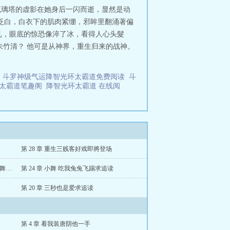
琉璃塔的虚影在她身后一闪而逝，显然是动
泛白，白衣下的肌肉紧绷，邪眸里翻涌著偏
乱，眼底的惊恐像淬了冰，看得人心头髮
朱竹清？ 他可是从神界，重生归来的战神。
表
斗罗神级气运降智光环太霸道免费阅读
斗
环太霸道笔趣阁
降智光环太霸道 在线阅
第 28 章 重生三贱客好戏即將登场
第 25 章 只许州官放火不许百姓点灯哈基舞不愧是你求追读
第 24 章 小舞 吃我兔兔飞踢求追读
第 20 章 三秒也是爱求追读
第 4 章 看我装唐阴他一手