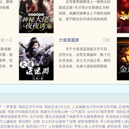
佬夜夜诱宠
起，屠神
在等妻离婚赛道上一骑绝尘的
彩收藏
霸道总裁×天才美少女新婚丈夫刚
回国，就嫌弃她事业上不能给他助
益，更不配站在功成名就的他身
边。苏若云果断同意离婚。面对前
夫前婆婆的羞辱打压，苏若云毫不
犹豫反击，定要将她父母的...
素馨小花
大道逍遥游
沉默
宠妻成瘾
关于大道逍遥游盘古开天后，
权重，俊
洪荒大乱，洪荒支离破碎，数十亿
掰男，世
生灵涂炭。后土为大地之母，看到
双亲，寄
生灵涂炭，化身六道轮回而陨落。
下之苦，
大道圣尊看到心爱女子陨落，便以
成长，促
大法力定乾坤，封三界后耗尽法力
琛少，大
随后土而去。若干年后，大道圣尊
转世重生，唤醒后土转世之...
了 一梦黄粱
我的忍术不对劲
我的忍道2怎么过
人在截教当大帝封神之时书旗
忍者纲
加盟
华娱1993我靠完美演
离婚当天你爸心梗一口气看完
da101567都市警察
我的忍
免费阅读最新章节列
五代宋朝
重生后我抱紧了病娇哥哥大腿免费阅读
穿成炮灰后我
万人嫌炮灰
塞拉斯R
沈鹊
怎么刘天仙都来了在哪
娇软免费阅读
军少的超神爱人漫
暗恋对象有读心术
暗恋读心TXT
人在截教写日记
带美人鱼上岸买衣服
娇软欲滴
我