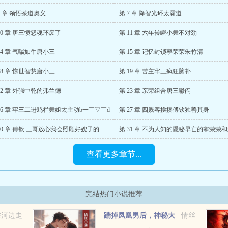
6 章 领悟茶道奥义
第 7 章 降智光环太霸道
10 章 唐三愤怒魂环废了
第 11 章 六年转瞬小舞不对劲
14 章 气喘如牛唐小三
第 15 章 记忆封锁寧荣荣朱竹清
18 章 惊世智慧唐小三
第 19 章 苦主牢三疯狂脑补
22 章 外强中乾的弗兰德
第 23 章 亲荣组合唐三鬱闷
26 章 牢三二进鸡栏舞姐太主动b一￣▽￣d
第 27 章 四贱客挨揍傅钦独善其身
30 章 傅钦 三哥放心我会照顾好嫂子的
查看更多章节...
完结热门小说推荐
在河边走
踹掉凤凰男后，神秘大
情丝