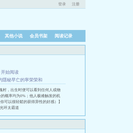
登录
注册
其他小说
会员书架
阅读记录
、
开始阅读
人知的隱秘早亡的寧荣荣和
魂村，出生时便可以看到任何人或物
危险的概率均为0%；他人极难触发的机
+（你可以很轻鬆的获得异性的好感）】
智光环太霸道