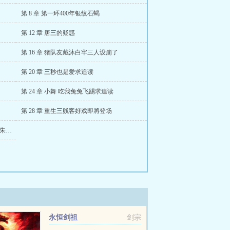
第 8 章 第一环400年银纹石蝎
第 12 章 唐三的疑惑
第 16 章 猪队友戴沐白牢三人设崩了
第 20 章 三秒也是爱求追读
第 24 章 小舞 吃我兔兔飞踢求追读
第 28 章 重生三贱客好戏即將登场
第 31 章 不为人知的隱秘早亡的寧荣荣和朱竹清
永恒剑祖
剑宗