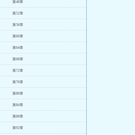
第48章
第52章
第56章
第60章
第64章
第68章
第72章
第76章
第80章
第84章
第88章
第92章