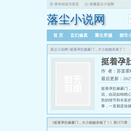
将本站设为首页
收藏落尘小说网
落尘小说网
首 页
玄幻修真
重生穿越
都市
落尘小说网
>
挺着孕肚嫁豪门，大小姐她杀疯了！
挺着孕
作 者：苏棠霍
最后更新：2025-0
挺着孕肚嫁豪门
说，由花如锦精
胜的情节和丰富
事，一直都是徐姨
《挺着孕肚嫁豪门，大小姐她杀疯了！》第1171章