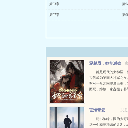
第93章
第9
第97章
第9
穿越后，她带崽掀
翻玄王府
她是现代的女神医，
古代成为黎国大将军之女
军府一夜之间惨遭巨变，
而死，婶娘一家占据了将
将她卖给了当她醒来之时
己身边躺着一个魔鬼一般
四年之后，她带着一对萌
宦海青云
悲
现，一手...
秘书陈峰，因为大哥
到一个藏满秘密的U盘，