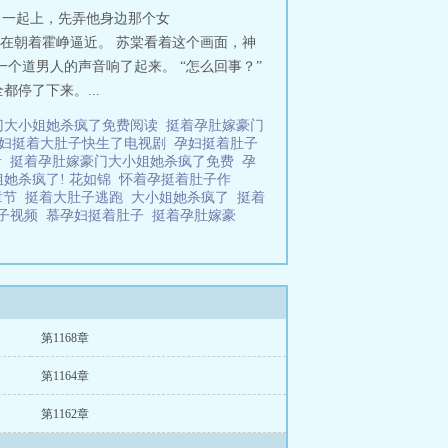
，一起上，先弄他身边那个女
，在朝着霍峥逼近。 苏棠看着这个画面，神
个道男人的声音响了起来。 “怎么回事？”
停了下来。...
门大小姐她杀疯了免费阅读
挺着孕肚嫁豪门
妇挺着大肚子快生了电视剧
孕妇挺着肚子
音
挺着孕肚嫁豪门大小姐她杀疯了免费
孕
姐她杀疯了! 花如锦
怀着孕挺着肚子作
章节
挺着大肚子逃跑
大小姐她杀疯了
挺着
肚子视频
慕孕妇挺着肚子
挺着孕肚嫁豪
第1168章
第1164章
第1162章