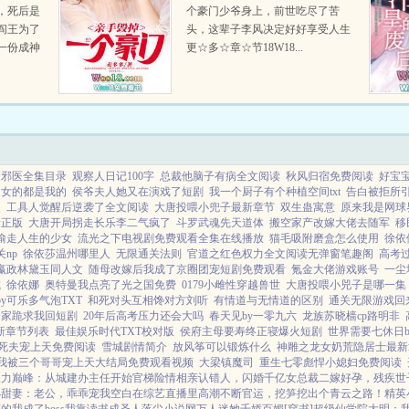
，死后是
个豪门少爷身上，前世吃尽了苦
阎王为了
头，这辈子李风决定好好享受人生
一份成神
更☆多☆章☆节18W18...
云，去祸
娘娘收集
娘娘合
擅...
运邪医全集目录
观察人日记100字
总裁他脑子有病全文阅读
秋风归宿免费阅读
好宝
司女的都是我的
侯爷夫人她又在演戏了短剧
我一个厨子有个种植空间txt
告白被拒所
暖
工具人觉醒后逆袭了全文阅读
大唐投喂小兜子最新章节
双生蛊寓意
原来我是网球界
新正版
大唐开局拐走长乐李二气疯了
斗罗武魂先天道体
搬空家产改嫁大佬去随军
移
偷走人生的少女
流光之下电视剧免费观看全集在线播放
猫毛吸附磨盒怎么使用
徐依
np
徐依莎温州哪里人
无限通关法则
官道之红色权力全文阅读无弹窗笔趣阁
高考
嬴政林黛玉同人文
随母改嫁后我成了京圈团宠短剧免费观看
氪金大佬游戏账号
一尘
城
徐依娜
奥特曼我点亮了光之国免费
0179小雌性穿越兽世
大唐投喂小兕子是哪一集
y可乐多气泡TXT
和死对头互相馋对方刘听
有情道与无情道的区别
通关无限游戏回
全家跪求我回短剧
20年后高考压力还会大吗
春天见by一零九六
龙族苏晓樯cp路明非
新章节列表
最佳娱乐时代TXT校对版
侯府主母要寿终正寝爆火短剧
世界需要七休日
死夫宠上天免费阅读
雪城剧情简介
放风筝可以锻炼什么
神雕之龙女奶荒隐居士最新
我被三个哥哥宠上天大结局免费观看视频
大梁镇魔司
重生七零彪悍小媳妇免费阅读
权力巅峰：从城建办主任开始
官梯险情
相亲认错人，闪婚千亿女总裁
二嫁好孕，残疾世
小甜妻：老公，乖乖宠我
空白
在综艺直播里高潮不断
官运，挖笋挖出个青云之路！
精英