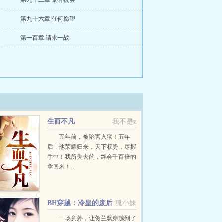
第九十二章 最有机会
第九十六章 任何愿望
第一百章 请求一战
生而不凡
我不是z
五年前，被陷害入狱！五年
后，他荣耀归来，天下权势，尽握
手中！我所失去的，终会千百倍的
拿回来！...
BH穿越：冷皇的废后
狐小妹
一场意外，让贺兰飘穿越到了