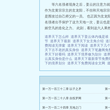
等六名强者现身之后，姜云的注意力就
作为玄黄宗宗主的玄龙阳，不但和天地宗宗
是围攻过自己师父的一员。 也正因为玄龙
名强者出手保护了这方天地一次，姜云也是
姬空凡的造化之力。 此刻，看到这六人果然对
道界天下怎么样
道界天下姜云体内魂是
节
道界天下最新
道界天下女主角介绍
道
费阅读无弹窗
道界天下阅读
道界天下几
天下古不老的真实身份
道界天下笔趣阁免
界天下好看吗
道界天下境界修为划分
道
云真实身份是什么
道界天下最新章节免费
下的境界划分
道界天下免费阅读全文网
第一万一百三十二章 以子之矛
第
第一万一百二十八章 自投罗网
第
第一万一百二十四章 无地之门
第