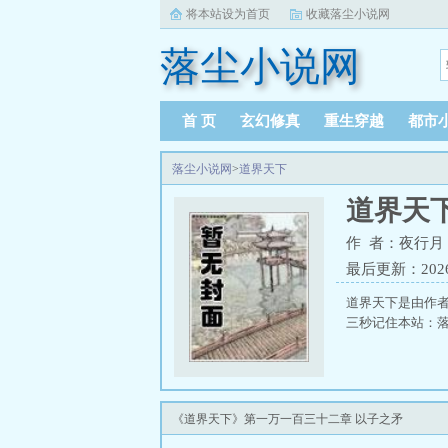
将本站设为首页
收藏落尘小说网
落尘小说网
首 页
玄幻修真
重生穿越
都市
落尘小说网
>
道界天下
道界天
作 者：夜行月
最后更新：2026-0
道界天下是由作
三秒记住本站：落尘小
《道界天下》第一万一百三十二章 以子之矛