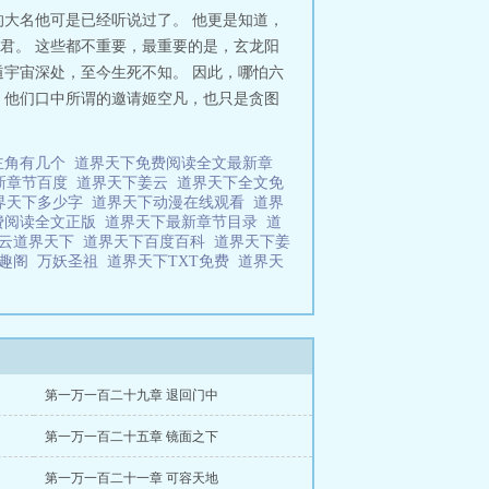
大名他可是已经听说过了。 他更是知道，
君。 这些都不重要，最重要的是，玄龙阳
宇宙深处，至今生死不知。 因此，哪怕六
，他们口中所谓的邀请姬空凡，也只是贪图
主角有几个
道界天下免费阅读全文最新章
新章节百度
道界天下姜云
道界天下全文免
界天下多少字
道界天下动漫在线观看
道界
费阅读全文正版
道界天下最新章节目录
道
云道界天下
道界天下百度百科
道界天下姜
笔趣阁
万妖圣祖
道界天下TXT免费
道界天
第一万一百二十九章 退回门中
第一万一百二十五章 镜面之下
第一万一百二十一章 可容天地