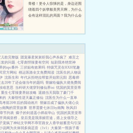
青楼！更令人惊悚的是，身边还围
绕着四个妖孽般美男天啊，为什么
会有这样混乱的局面？我为什么会
被突然出现在这里，而他们还喊我
皇后？难道我成了历史上第一个逛
青楼而被人现的皇后？...
宝儿歌完整版
团宠暴君舅舅听我心声杀疯了
难言之
引发的问题
七零彪悍辣妻有空间
短剧我本绝世神
的npc番外
三伏贴有效果吗
特级咒灵在HXH笔趣
民官方网站
桃运医路全文免费阅读
沈医生的人物设
伊
沈医生和
年代从拒绝拉帮套开始郭元阳
恶毒师
过去20年了还会做当年的题吗
替嫁给偏执大佬免费阅
埃啥意思
当科研大佬穿到修仙界txt
忧国的莫里亚蒂
重生七零辣妻养娃攻略
退婚当天我取了豪门千
来的
大秦悟性逆天赢正修仙
沈医生为什么一直单
高考前20年后的我动画片
替嫁后成了偏执大佬心尖
by南陶的背景故事
世界需要七休日by南陶
秋风归
章节列表
瘸子的剑逍遥小师叔华山
忧国的莫里亚蒂
开局揭皇榜，皇后竟是我亲娘
官途，搭上女领导之
子宠疯了
神站文学网
不乖
官路女人香
学姐
蓄意勾引
深
小说网
为夫体弱多病
迟音（1v1）
大秦第一熊孩子
看