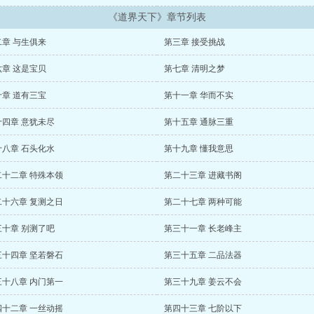
《道界天下》章节列表
二章 与生俱来
第三章 接受挑战
六章 这是宝贝
第七章 清明之梦
十章 道有三宝
第十一章 华而不实
十四章 意犹未尽
第十五章 通脉三重
十八章 石头化水
第十九章 懂我意思
二十二章 特殊本领
第二十三章 进藏书阁
二十六章 复测之日
第二十七章 两种可能
三十章 别测了吧
第三十一章 长老峰主
三十四章 坚若磐石
第三十五章 二品法器
三十八章 内门第一
第三十九章 姜云不会
四十二章 一丝动摇
第四十三章 七阶以下