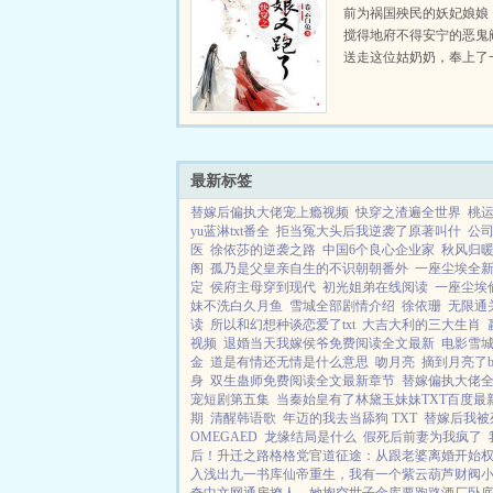
前为祸国殃民的妖妃娘娘
搅得地府不得安宁的恶鬼
送走这位姑奶奶，奉上了
卷轴娘娘，您还是踏着祥
害神吧！成神需条件，请
百位上神大能的心！妖妃
掌，屠神？挖心？这个本宫很
最新标签
替嫁后偏执大佬宠上瘾视频
快穿之渣遍全世界
桃
yu蓝淋txt番全
拒当冤大头后我逆袭了原著叫什
公
医
徐依莎的逆袭之路
中国6个良心企业家
秋风归
阁
孤乃是父皇亲自生的不识朝朝番外
一座尘埃全
定
侯府主母穿到现代
初光姐弟在线阅读
一座尘埃
妹不洗白久月鱼
雪城全部剧情介绍
徐依珊
无限通关
读
所以和幻想种谈恋爱了txt
大吉大利的三大生肖
视频
退婚当天我嫁侯爷免费阅读全文最新
电影雪
金
道是有情还无情是什么意思
吻月亮
摘到月亮了b
身
双生蛊师免费阅读全文最新章节
替嫁偏执大佬
宠短剧第五集
当秦始皇有了林黛玉妹妹TXT百度最
期
清醒韩语歌
年迈的我去当舔狗 TXT
替嫁后我被
OMEGAED
龙缘结局是什么
假死后前妻为我疯了
后！
升迁之路
格格党
官道征途：从跟老婆离婚开始
入浅出
九一书库
仙帝重生，我有一个紫云葫芦
财阀