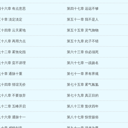
四十六章 有点意思
第四十七章 远远不够
五十章 淡定淡定
第五十一章 我不是人
五十四章 云天雾地
第五十五章 灵气御物
五十八章 再用力点
第五十九章 此子不错
六十二章 雾煞化指
第六十三章 你必须死
六十六章 蛮不讲理
第六十七章 一战扬名
七十章 通脉十重
第七十一章 界有界规
七十四章 情谊无价
第七十五章 雾气氤氲
七十八章 不要放弃
第七十九章 真正目的
八十二章 五峰开启
第八十三章 蛰伏四年
八十六章 通脉十一
第八十七章 惊世骇俗