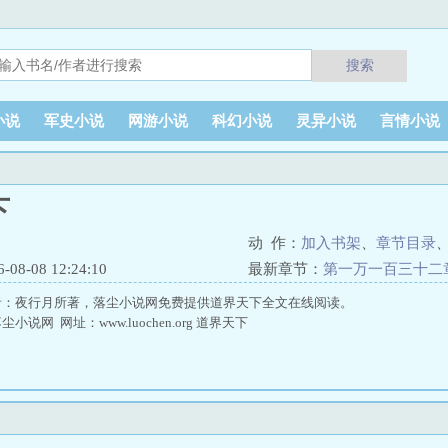
搜索
小说
军史小说
网游小说
科幻小说
灵异小说
言情小说
下
动 作：
加入书架
、
章节目录
8-08 12:24:10
最新章节：
第一万一百三十二
者：夜行月所著，落尘小说网免费提供道界天下全文在线阅读。
说网 网址：www.luochen.org 道界天下