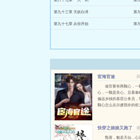
第八十九章 一人一剑
第
第九十三章 天妖白泽
第
第九十七章 从你开始
第
宦海官途
做官要有两颗心，一
心，一颗是良心。且看秦
偏远乡镇的基层公务员，
颗心怎么在尔虞我诈的权
一步步走向权力的巅峰。..
快穿之娘娘又跑了
甄善，貌若天仙，心