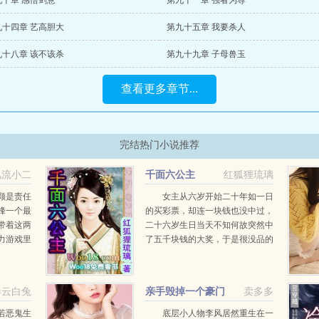
九十章 感悟剑意
第九十一章 强者为尊
九十四章 艺高胆大
第九十五章 我要杀人
九十八章 该不该杀
第九十九章 子母兽玉
查看更多章节...
完结热门小说推荐
风流小二
千面六公主
红狐狸琉璃
颗是责任
女主从六岁开始二十年如一日
峰一个最
的买彩票，却连一块钱也没中过，
带着这两
二十六岁生日当天不知何故突然中
力游戏里
了五千块钱的大奖，于是很没品的
.
到KFC买了个全家桶小庆祝一下，
却在大吃特吃一块原味鸡的时候就
那么给噎死穿了 穿到一个架空
卷云白兔
亲手毁掉一个豪门
卖多多
王朝，却搞不清楚自己...
若恶鬼生
底层小人物李风居然重生在一