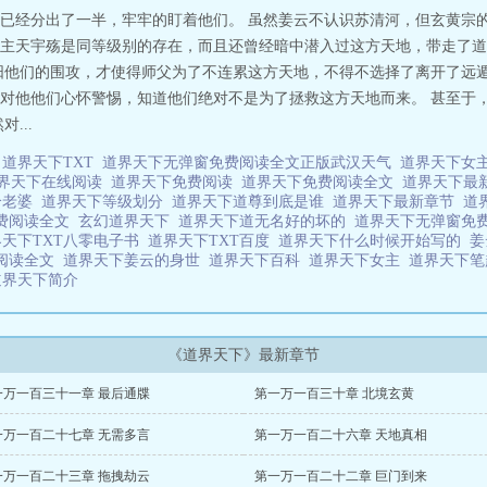
已经分出了一半，牢牢的盯着他们。 虽然姜云不认识苏清河，但玄黄宗的
主天宇殇是同等级别的存在，而且还曾经暗中潜入过这方天地，带走了道
阳他们的围攻，才使得师父为了不连累这方天地，不得不选择了离开了远遁
对他他们心怀警惕，知道他们绝对不是为了拯救这方天地而来。 甚至于
...
谁
道界天下TXT
道界天下无弹窗免费阅读全文正版武汉天气
道界天下女
界天下在线阅读
道界天下免费阅读
道界天下免费阅读全文
道界天下最
个老婆
道界天下等级划分
道界天下道尊到底是谁
道界天下最新章节
道
费阅读全文
玄幻道界天下
道界天下道无名好的坏的
道界天下无弹窗免
界天下TXT八零电子书
道界天下TXT百度
道界天下什么时候开始写的
姜
阅读全文
道界天下姜云的身世
道界天下百科
道界天下女主
道界天下
道界天下简介
《道界天下》最新章节
一万一百三十一章 最后通牒
第一万一百三十章 北境玄黄
一万一百二十七章 无需多言
第一万一百二十六章 天地真相
一万一百二十三章 拖拽劫云
第一万一百二十二章 巨门到来