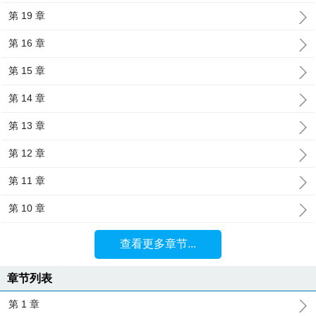
第 19 章
第 16 章
第 15 章
第 14 章
第 13 章
第 12 章
第 11 章
第 10 章
查看更多章节...
章节列表
第 1 章