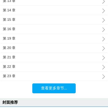
第 13 章
第 14 章
第 15 章
第 16 章
第 19 章
第 20 章
第 21 章
第 22 章
第 23 章
查看更多章节...
封面推荐