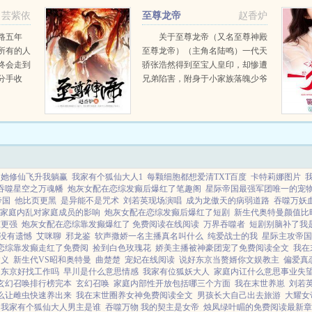
权的那个太子爷宠极了他的小‘外
芸紫依
至尊龙帝
赵香炉
甥女’。给她豪车给她别...
路五年
关于至尊龙帝（又名至尊神殿
所有的人
至尊龙帝）（主角名陆鸣）一代天
终会走到
骄张浩然得到至宝人皇印，却惨遭
分手收
兄弟陷害，附身于小家族落魄少爷
到她时，
身上。看落魄少爷手握至宝，如何
而却用错
崛起！既然上天给了我重活的机
远。而他
会，那我定要报仇雪恨，恣意人
，...
生！天才？圣子？若不服...
她修仙飞升我躺赢
我家有个狐仙大人1
每颗细胞都想爱清TXT百度
卡特莉娜图片
吞噬星空之万魂幡
炮灰女配在恋综发癫后爆红了笔趣阁
星际帝国最强军团唯一的宠
帝国
他比页更黑
是异能不是咒术
刘若英现场演唱
成为龙傲天的病弱道路
吞噬万妖
家庭内乱对家庭成员的影响
炮灰女配在恋综发癫后爆红了短剧
新生代奥特曼颜值比
谁更强
炮灰女配在恋综靠发癫爆红了 免费阅读在线阅读
万界吞噬者
短剧别脑补了我
没有遗憾
艾咪聊
邪龙鉴
软声撒娇一名主播真名叫什么
纯爱战士的我
星际主攻帝国
恋综靠发癫走红了免费阅
捡到白色玫瑰花
娇美主播被神豪团宠了免费阅读全文
我在
含义
新生代VS昭和奥特曼
曲楚楚
宠妃在线阅读
说好东京当赘婿你文娱教主
偏爱真
东京好找工作吗
早川是什么意思情感
我家有位狐妖大人
家庭内讧什么意思事业失
玄幻召唤排行榜完本
玄幻召唤
家庭内部性开放包括哪三个方面
我在末世养崽
刘若
么让雌虫快速养出来
我在末世圈养女神免费阅读全文
男孩长大自己出去旅游
大耀女
我家有个狐仙大人男主是谁
吞噬万物 我的契主是女帝
烛凤绿叶睸的免费阅读最新章