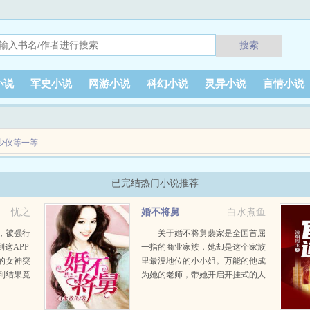
搜索
小说
军史小说
网游小说
科幻小说
灵异小说
言情小说
少侠等一等
‘超大火球术’真实的巫师‘手搓核弹’‘撕裂大陆’‘冰封世界’‘回溯时间’穿越到巫师
已完结热门小说推荐
忧之
婚不将舅
白水煮鱼
，被强行
关于婚不将舅裴家是全国首屈
到这APP
一指的商业家族，她却是这个家族
的女神突
里最没地位的小小姐。万能的他成
到结果竟
为她的老师，带她开启开挂式的人
.
生。她摇身一变，变成了万众瞩目
的名媛。所有人都知道，裴家最有