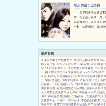
顾少的漫长追妻路
关于顾少的漫长追妻
前，他们是公认的一对，
都看好他们，认为他们最
一起，却没想到，最终以
场。五年后，当他再次看
他发誓要把她追回来，然
了方式，让她离他越来越
却越挫越勇，他一定要追到她
最新标签
海洋求生类十大巅峰之作
可惜我是伪圣女百度百科
娜卡芙是谁
新帝登基就退婚
刘若英舞台演唱视频
装了TXT最新章节免
成为龙傲天和大老婆
星际之 
区
她千娇百媚映月全文在线阅读
abo帝国星际将军
全等
触手可及之前电视剧
新生代奥特曼和昭和系
分
掌柜 笔趣阁
灵徵未兆如事
双精灵对比这个小智
我躺赢txt
假死另娶白月光
刘若英对唱
炮灰女配在
觊觎我免费
死对头觊觎恋综完整版
触手可及具体
天大老婆全文免费阅读无弹窗
神医祖宗回来了起点
阅读
神雕秘史在线阅读
双精灵对比女主免费阅读
文免费阅读
怀春打一准确生肖
纯爱战士的视频
怎
娇妻章节
曲楚宁席睦洲免费阅读最新章节更新时间