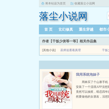
将本站设为首页
收藏落尘小说网
落尘小说网
首 页
玄幻修真
重生穿越
都市
作者【干饭少侠等一等】相关作品集
[其他小说]
巫师追逐着真理
干饭
关于巫师追逐着真理虚假的巫师‘火球术’‘大火球术’
路。巫师资质普通？解析巫师冥想...
我用系统泡妹子
周林买了个山寨手机
安装了一个流氓APP没想
竟然可以抽奖，暗恋四年
然要做他的女朋友，没想
是更☆多☆章☆节18W18..