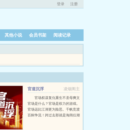
登录
注册
其他小说
会员书架
阅读记录
世界，携带真理之眼，解析世间一切本质，踏上追寻真理之
官道沉浮
凌烟阁主
官场权谋复仇重生不圣母爽文
官场是什么？官场是权力的游戏。
官场远比江湖更为险恶。千帆竞渡
百舸争流！跨过去那就是海阔任潮
涌风劲好扬帆！官场的规矩是什
么？政治正确就是官场的最大规