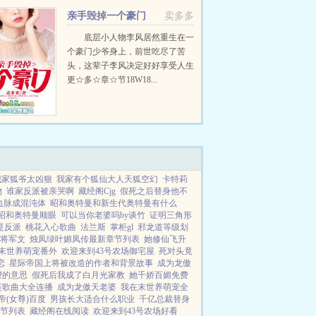
矩！重活一世。刘项东洞...
亲手毁掉一个豪门
卖多多
底层小人物李风居然重生在一
个豪门少爷身上，前世吃尽了苦
头，这辈子李风决定好好享受人生
更☆多☆章☆节18W18...
我家狐爷太凶狠
我家有个狐仙大人天狐空幻
卡特莉
物
谁家反派被亲哭啊
藏经阁Cjg
假死之后替身他不
血脉成混沌体
昭和奥特曼和新生代奥特曼有什么
昭和奥特曼顺眼
可以当你老婆吗by谈竹
证明三角形
是反派
桃花入心歌曲
法兰斯
掌柜gl
邪龙道等级划
将军文
烛凤绿叶媚凤传最新章节列表
她修仙飞升
末世养萌宠番外
欢迎来到43号农场御宅屋
死对头竟
恋
星际帝国上将被改造的作者和背景故事
成为龙傲
望的意思
假死后我成了白月光家教
她千娇百媚免费
英歌曲大全连播
成为龙傲天老婆
我在末世养萌宠全
帝(女尊)百度
男孩长大适合什么职业
千亿总裁替身
节列表
藏经阁在线阅读
欢迎来到43号农场好看